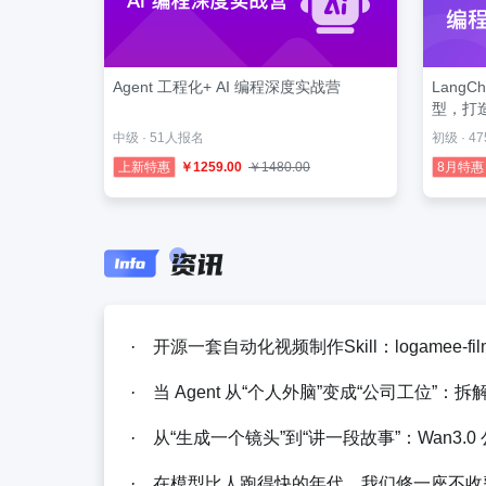
Agent 工程化+ AI 编程深度实战营
LangC
型，打
中级 · 51人报名
初级 · 4
上新特惠
￥1259.00
￥1480.00
8月特惠
·
开源一套自动化视频制作Skill：logamee-film-
·
当 Agent 从“个人外脑”变成“公司工位”：拆解 YC 
·
从“生成一个镜头”到“讲一段故事”：Wan3
·
在模型比人跑得快的年代，我们修一座不收费的