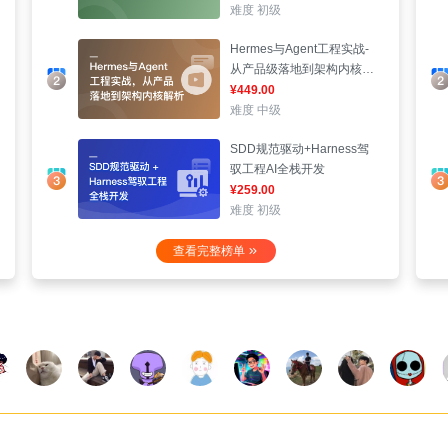
难度 初级
Hermes与Agent工程实战-
从产品级落地到架构内核解
析
¥449.00
难度 中级
SDD规范驱动+Harness驾
驭工程AI全栈开发
¥259.00
难度 初级
查看完整榜单