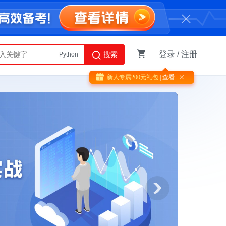
登录
/
注册
搜索
Python
AI智能体
新人专属
200
元礼包
| 查看
