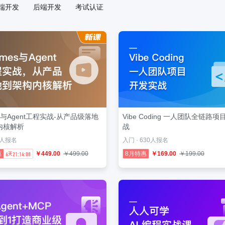
端开发
后端开发
考试认证
es与Agent工程实战-从产品级落地
Vibe Coding 一人团队全链路
内核解析
战
64人报名
入门 · 630人报名
惠
￥449.00
￥499.00
8月特惠
￥169.00
￥199.00
6
21:14:06