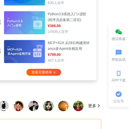
630人在学
Python3.8系统入门+进阶
(程序员必备第二语言)
¥366.00
14936人在学
微信客服
MCP+A2A 从0到1构建类M
anus多Agent全栈应用
¥799.00
帮助反馈
467人在学
查看完整榜单
APP下载
公众号
更多