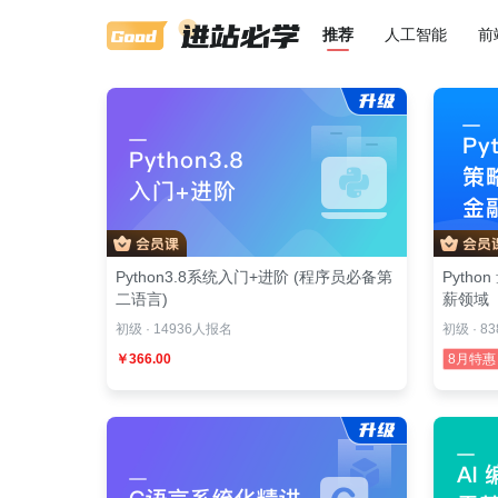
推荐
人工智能
前
Python3.8系统入门+进阶 (程序员必备第
Pyth
二语言)
薪领域
初级 · 14936人报名
初级 · 8
￥366.00
8月特惠