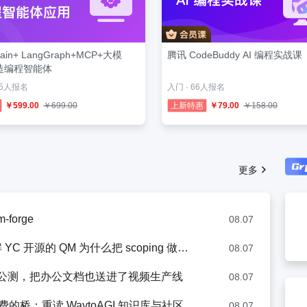
hain+ LangGraph+MCP+大模
腾讯 CodeBuddy AI 编程实战课
造编程智能体
75人报名
入门 · 66人报名
￥599.00
￥699.00
上新特惠
￥79.00
￥158.00
更多
forge
08.07
开源的 QM 为什么把 scoping 做成一等公民
08.07
.0 公测，把办公文档也送进了视频生产线
08.07
桥：重读 WaytoAGI 知识库与社区
08.07