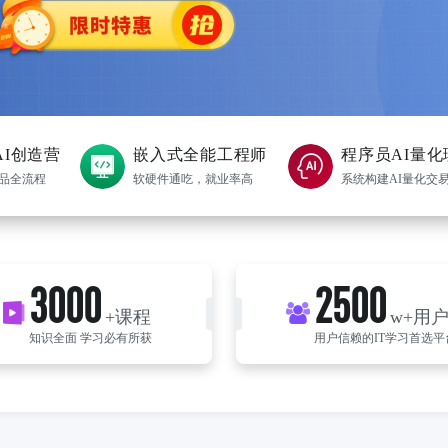
AI创造营
嵌入式全能工程师
程序员AI量化
产品全流程
软硬件通吃，就业率高
系统构建AI量化交
3000
2500
+课程
w+用
知识全面 学习必有所获
用户信赖的IT学习首选平