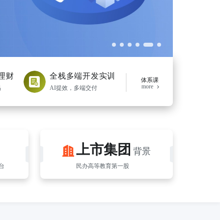
理财
全栈多端开发实训
体系课
more
易
AI提效，多端交付
上市集团
背景
户
台
民办高等教育第一股