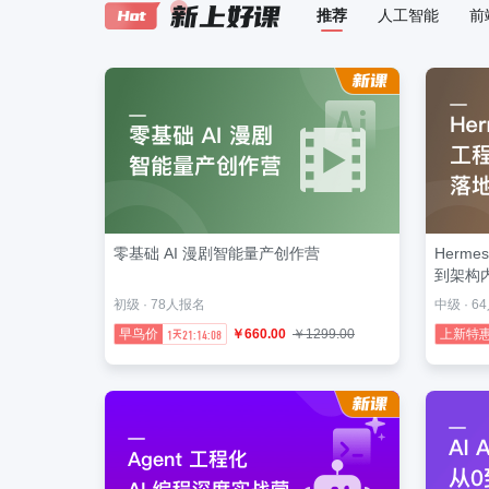
推荐
人工智能
前
零基础 AI 漫剧智能量产创作营
Herm
到架构
初级 · 78人报名
中级 · 
早鸟价
￥660.00
￥1299.00
上新特
1
21:14:06